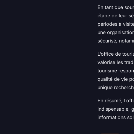
En tant que sour
étape de leur sé
périodes à visit
une organisation
sécurisé, notam
L’office de tour
valorise les trad
tourisme respons
qualité de vie p
unique recherché
En résumé, l’of
indispensable, g
informations sol