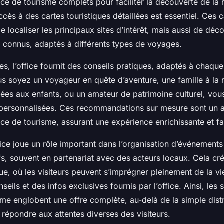
fice de tourisme complets pour faciliter la découverte de la 
accès à des cartes touristiques détaillées est essentiel. Ces 
 localiser les principaux sites d’intérêt, mais aussi de déc
s connus, adaptés à différents types de voyages.
es, l’office fournit des conseils pratiques, adaptés à chaque
us soyez un voyageur en quête d’aventure, une famille à la
tées aux enfants, ou un amateur de patrimoine culturel, vou
personnalisées. Ces recommandations sur mesure sont un a
fice de tourisme, assurant une expérience enrichissante et fac
office joue un rôle important dans l’organisation d’événements 
ifs, souvent en partenariat avec des acteurs locaux. Cela cr
, où les visiteurs peuvent s’imprégner pleinement de la vie
seils et des infos exclusives fournis par l’office. Ainsi, les 
isme englobent une offre complète, au-delà de la simple dist
répondre aux attentes diverses des visiteurs.