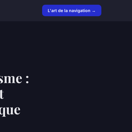
L'art de la navigation →
sme :
t
aque