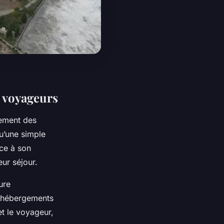
s voyageurs
nement des
qu’une simple
âce à son
eur séjour.
ure
es hébergements
 et le voyageur,