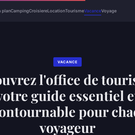
 plan
Camping
Croisiere
Location
Tourisme
Vacance
Voyage
VACANCE
uvrez l'office de touri
votre guide essentiel e
ontournable pour ch
voyageur