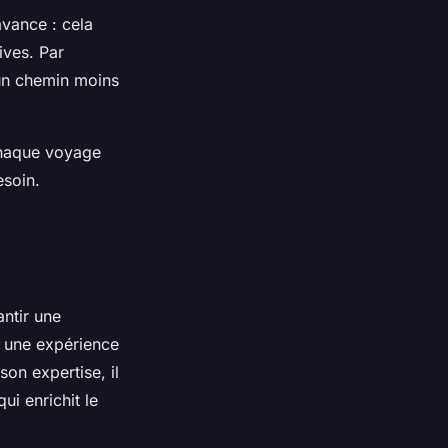
avance : cela
ives. Par
 un chemin moins
 chaque voyage
esoin.
ntir une
r une expérience
son expertise, il
ui enrichit le