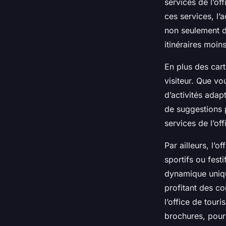
services de l’of
ces services, l’
non seulement de
itinéraires moin
En plus des cart
visiteur. Que vo
d’activités adap
de suggestions 
services de l’of
Par ailleurs, l’
sportifs ou fest
dynamique unique
profitant des con
l’office de tour
brochures, pour 