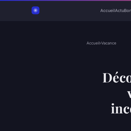
Accueil
Actu
Bon
Accueil
›
Vacance
Déco
inc