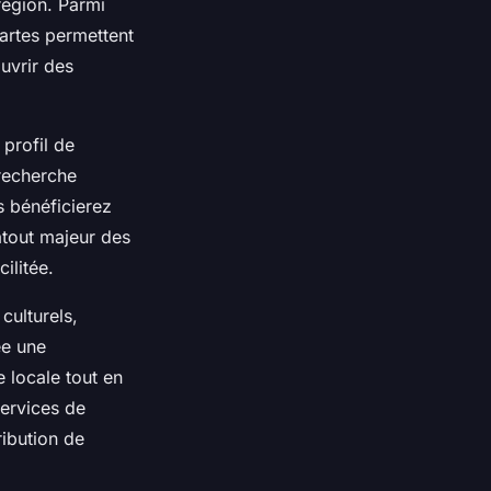
région. Parmi
cartes permettent
ouvrir des
 profil de
 recherche
s bénéficierez
tout majeur des
ilitée.
culturels,
ée une
 locale tout en
services de
ribution de