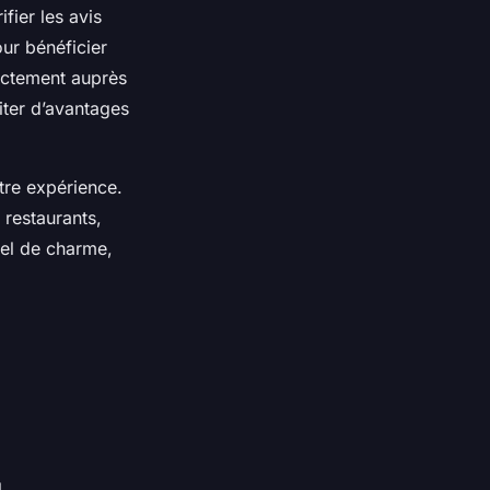
fier les avis
our bénéficier
rectement auprès
iter d’avantages
otre expérience.
restaurants,
tel de charme,
l