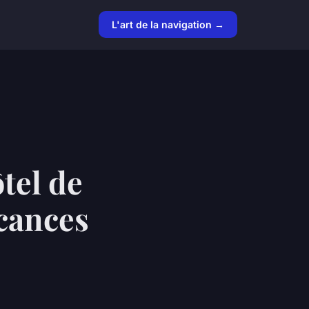
L'art de la navigation →
tel de
cances