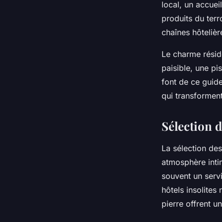
local, un accuei
produits du terr
chaînes hôtelièr
Le charme résid
paisible, une pi
font de ce guid
qui transformen
Sélection d
La sélection des
atmosphère inti
souvent un servi
hôtels insolite
pierre offrent 