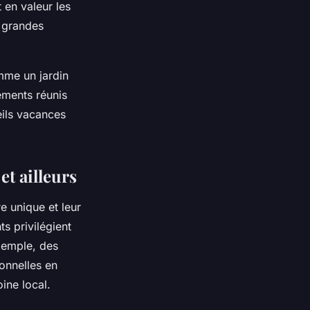
 en valeur les
s grandes
mme un jardin
éments réunis
eils vacances
et ailleurs
e unique et leur
s privilégient
exemple, des
onnelles en
ine local.