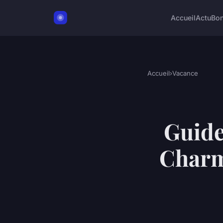
Accueil
Actu
Bon
Accueil
›
Vacance
Guide
Charm