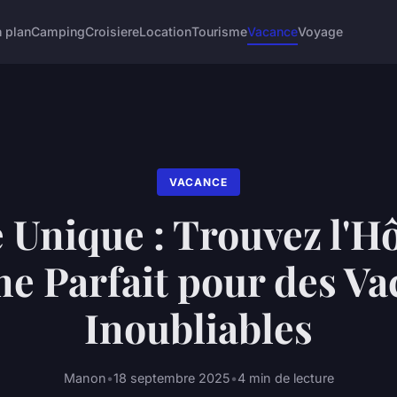
 plan
Camping
Croisiere
Location
Tourisme
Vacance
Voyage
VACANCE
 Unique : Trouvez l'Hô
e Parfait pour des Va
Inoubliables
Manon
•
18 septembre 2025
•
4 min de lecture