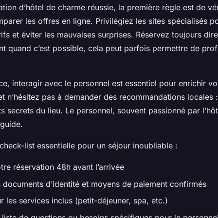
tion d’hôtel de charme réussie, la première règle est de véri
mparer les offres en ligne. Privilégiez les sites spécialisés p
rifs et éviter les mauvaises surprises. Réservez toujours di
nt quand c’est possible, cela peut parfois permettre de prof
ce, interagir avec le personnel est essentiel pour enrichir v
et n’hésitez pas à demander des recommandations locales : 
its secrets du lieu. Le personnel, souvent passionné par l’hô
 guide.
check-list essentielle pour un séjour inoubliable :
re réservation 48h avant l’arrivée
 documents d’identité et moyens de paiement confirmés
r les services inclus (petit-déjeuner, spa, etc.)
 liste de questions ou besoins spécifiques pour le personne