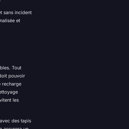
t sans incident
nalisée et
bles. Tout
doit pouvoir
e recharge
nettoyage
itent les
 avec des tapis
n assurera un