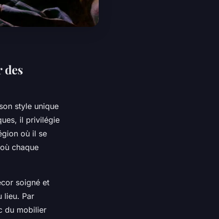
r des
son style unique
es, il privilégie
égion où il se
l où chaque
écor soigné et
 lieu. Par
 du mobilier