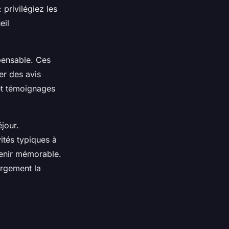
: privilégiez les
eil
spensable. Ces
er des avis
 et témoignages
jour.
tés typiques à
venir mémorable.
argement la