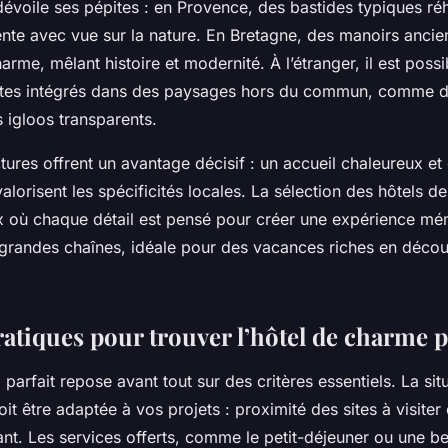
évoile ses pépites : en Provence, des bastides typiques réh
tente avec vue sur la nature. En Bretagne, des manoirs anci
arme, mêlant histoire et modernité. À l’étranger, il est poss
lites intégrés dans des paysages hors du commun, comme 
 igloos transparents.
ctures offrent un avantage décisif : un accueil chaleureux et
alorisent les spécificités locales. La sélection des hôtels 
ux où chaque détail est pensé pour créer une expérience mé
s grandes chaînes, idéale pour des vacances riches en décou
atiques pour trouver l’hôtel de charme p
 parfait repose avant tout sur des critères essentiels. La sit
t être adaptée à vos projets : proximité des sites à visite
nt. Les services offerts, comme le petit-déjeuner ou une bel