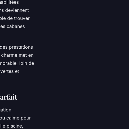
abilitées
ens deviennent
ible de trouver
des cabanes
 des prestations
de charme met en
morable, loin de
vertes et
arfait
uation
r ou calme pour
le piscine,